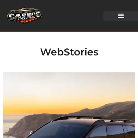
WEB STORIES
WebStories