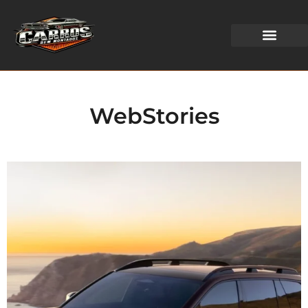
WEB STORIES
WebStories