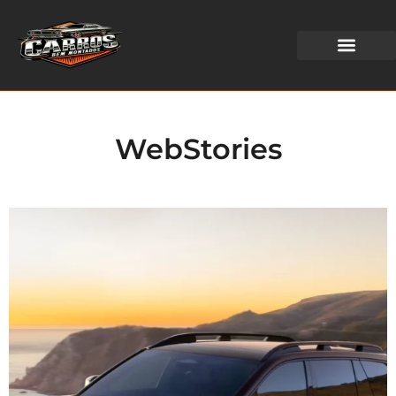
WEB STORIES
WebStories