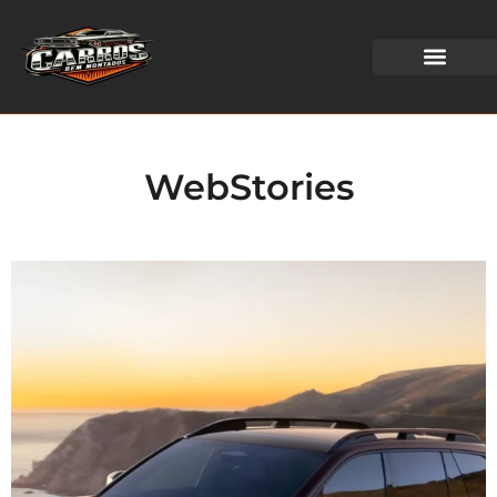
WEB STORIES
WebStories