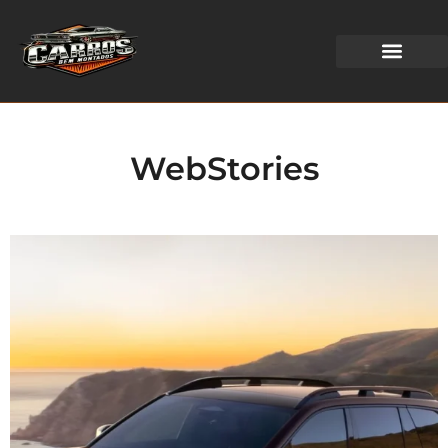
WEB STORIES
WebStories