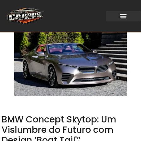
WEB STORIES
BMW Concept Skytop: Um
Vislumbre do Futuro com
Design ‘Boat Tail'”