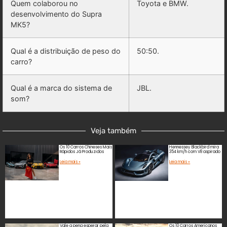
Quem colaborou no
Toyota e BMW.
desenvolvimento do Supra
MK5?
Qual é a distribuição de peso do
50:50.
carro?
Qual é a marca do sistema de
JBL.
som?
Veja também
Os 10 Carros Chineses Mais
Hennessey Blackbird mira
Rápidos Já Produzidos
354 km/h com V8 aspirado
Leia mais »
Leia mais »
Vale a pena esperar pela
Os 10 Carros Americanos