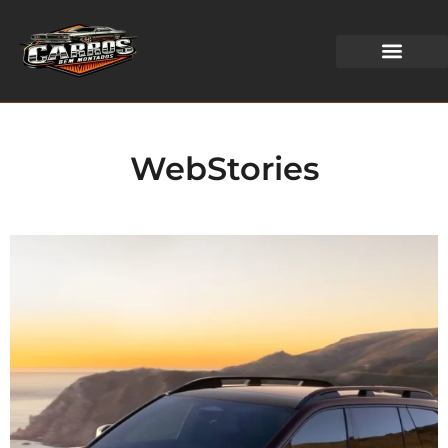
WEB STORIES
WebStories