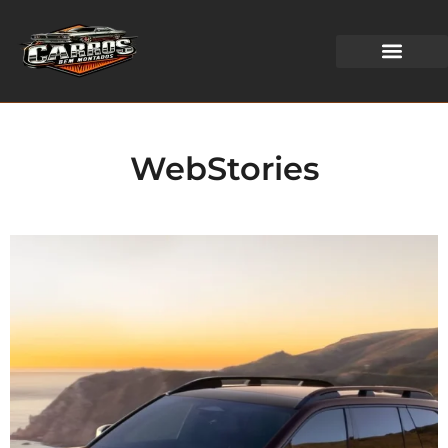
WEB STORIES
WebStories