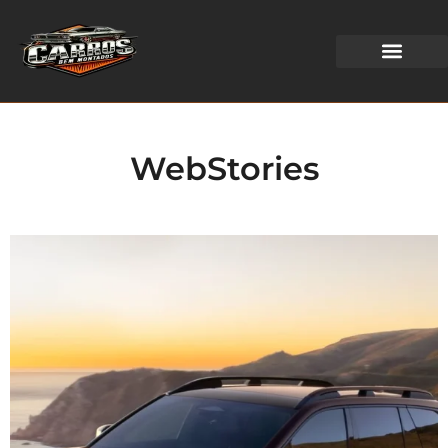
WEB STORIES
WebStories