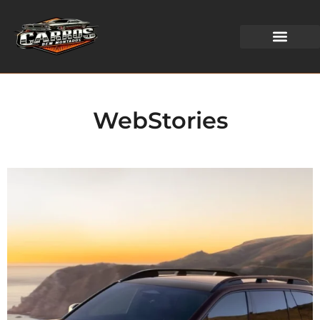
WEB STORIES
WebStories