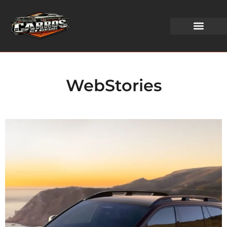
WEB STORIES
WebStories