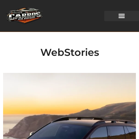
WEB STORIES
WebStories