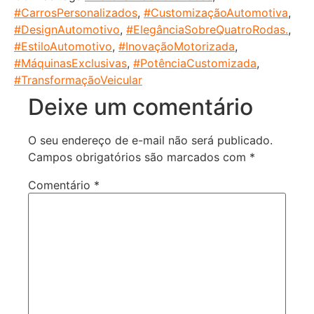
#CarrosPersonalizados
,
#CustomizaçãoAutomotiva
,
#DesignAutomotivo
,
#ElegânciaSobreQuatroRodas.
,
#EstiloAutomotivo
,
#InovaçãoMotorizada
,
#MáquinasExclusivas
,
#PotênciaCustomizada
,
#TransformaçãoVeicular
Deixe um comentário
O seu endereço de e-mail não será publicado.
Campos obrigatórios são marcados com
*
Comentário
*