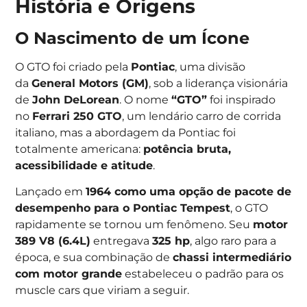
História e Origens
O Nascimento de um Ícone
O GTO foi criado pela
Pontiac
, uma divisão
da
General Motors (GM)
, sob a liderança visionária
de
John DeLorean
. O nome
“GTO”
foi inspirado
no
Ferrari 250 GTO
, um lendário carro de corrida
italiano, mas a abordagem da Pontiac foi
totalmente americana:
potência bruta,
acessibilidade e atitude
.
Lançado em
1964 como uma opção de pacote de
desempenho para o Pontiac Tempest
, o GTO
rapidamente se tornou um fenômeno. Seu
motor
389 V8 (6.4L)
entregava
325 hp
, algo raro para a
época, e sua combinação de
chassi intermediário
com motor grande
estabeleceu o padrão para os
muscle cars que viriam a seguir.