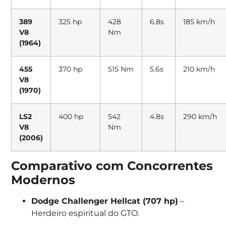
389
325 hp
428
6.8s
185 km/h
V8
Nm
(1964)
455
370 hp
515 Nm
5.6s
210 km/h
V8
(1970)
LS2
400 hp
542
4.8s
290 km/h
V8
Nm
(2006)
Comparativo com Concorrentes
Modernos
Dodge Challenger Hellcat (707 hp)
–
Herdeiro espiritual do GTO.