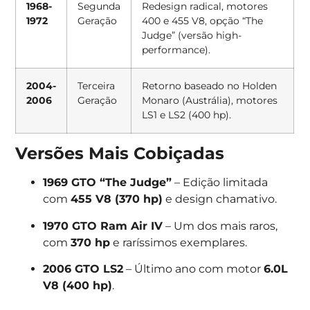
1968-
Segunda
Redesign radical, motores
1972
Geração
400 e 455 V8, opção “The
Judge” (versão high-
performance).
2004-
Terceira
Retorno baseado no Holden
2006
Geração
Monaro (Austrália), motores
LS1 e LS2 (400 hp).
Versões Mais Cobiçadas
1969 GTO “The Judge”
– Edição limitada
com
455 V8 (370 hp)
e design chamativo.
1970 GTO Ram Air IV
– Um dos mais raros,
com
370 hp
e raríssimos exemplares.
2006 GTO LS2
– Último ano com motor
6.0L
V8 (400 hp)
.