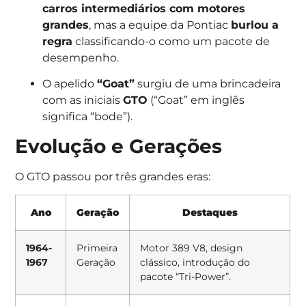
carros intermediários com motores
grandes
, mas a equipe da Pontiac
burlou a
regra
classificando-o como um pacote de
desempenho.
O apelido
“Goat”
surgiu de uma brincadeira
com as iniciais
GTO
(“Goat” em inglês
significa “bode”).
Evolução e Gerações
O GTO passou por três grandes eras:
Ano
Geração
Destaques
1964-
Primeira
Motor 389 V8, design
1967
Geração
clássico, introdução do
pacote “Tri-Power”.