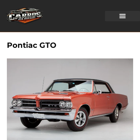
WEB STORIES
Pontiac GTO