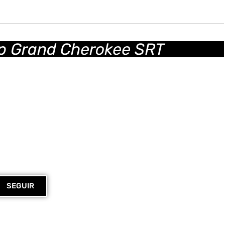
ep Grand Cherokee SRT
rt_kiki_
ssa máquina no Instagram.
SEGUIR