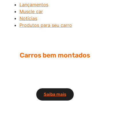
Lançamentos
Muscle car
Notícias
Produtos para seu carro
Carros bem montados
Se você é um amante de carros, não
pode deixar de conhecer meu canal
de carros no YouTube
Saiba mais