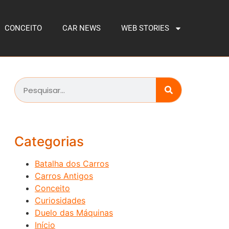
CONCEITO
CAR NEWS
WEB STORIES
Categorias
Batalha dos Carros
Carros Antigos
Conceito
Curiosidades
Duelo das Máquinas
Início