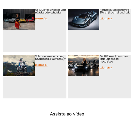
Os 10 Carros Chineses Mais
Hennessey Blackbird mira
Rápidos Já Produzidos
354 km/h com V8 aspirado
Leia mais »
Leia mais »
Vale a pena esperar pela
Os 10 Carros Americanos
nova Honda X-ADV (2027)?
Mais Rápidos Já
Produzidos
Leia mais »
Leia mais »
Assista ao vídeo