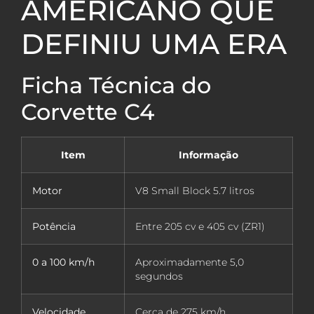
AMERICANO QUE
DEFINIU UMA ERA
Ficha Técnica do
Corvette C4
Item
Informação
Motor
V8 Small Block 5.7 litros
Potência
Entre 205 cv e 405 cv (ZR1)
0 a 100 km/h
Aproximadamente 5,0
segundos
Velocidade
Cerca de 275 km/h