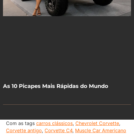
As 10 Picapes Mais Rápidas do Mundo
Com as tags
carros clássicos
,
Chevrolet Corvette
,
Corvette antigo
,
Corvette C4
,
Muscle Car Americano