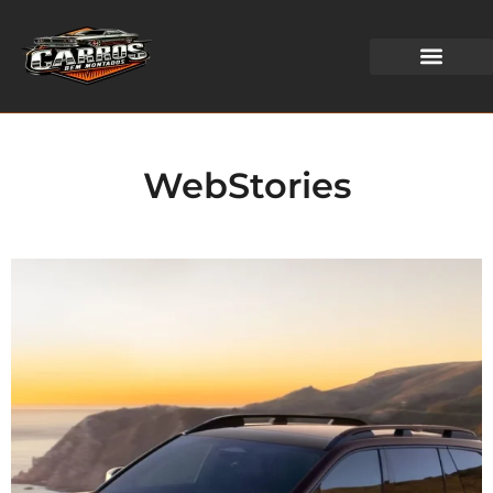
WEB STORIES
WebStories