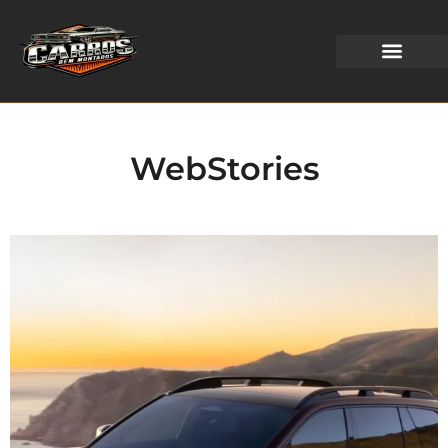
WEB STORIES
WebStories