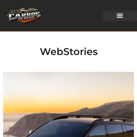
WEB STORIES
WebStories