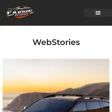
WEB STORIES
WebStories