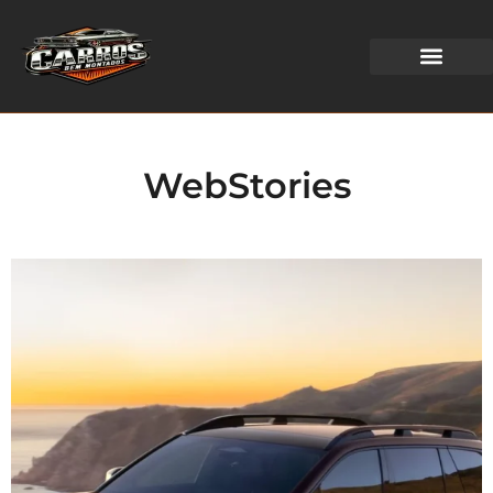
WEB STORIES
WebStories